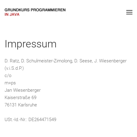
Impressum
D. Ratz, D. Schulmeister-Zimolong, D. Seese, J. Wiesenberger
(v.i.S.d.P.)
c/o
m+ps
Jan Wiesenberger
Kaiserstraße 69
76131 Karlsruhe
USt.-Id.-Nr.: DE264471549